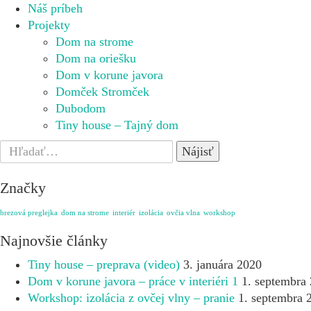
Náš príbeh
Projekty
Dom na strome
Dom na oriešku
Dom v korune javora
Domček Stromček
Dubodom
Tiny house – Tajný dom
Search
for:
Značky
brezová preglejka
dom na strome
interiér
izolácia
ovčia vlna
workshop
Najnovšie články
Tiny house – preprava (video)
3. januára 2020
Dom v korune javora – práce v interiéri 1
1. septembra
Workshop: izolácia z ovčej vlny – pranie
1. septembra 