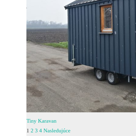
Tiny Karavan
1
2
3
4
Nasledujúce