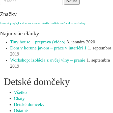
for:
Značky
brezová preglejka
dom na strome
interiér
izolácia
ovčia vlna
workshop
Najnovšie články
Tiny house – preprava (video)
3. januára 2020
Dom v korune javora – práce v interiéri 1
1. septembra
2019
Workshop: izolácia z ovčej vlny – pranie
1. septembra
2019
Detské domčeky
Všetko
Chaty
Detské domčeky
Ostatné