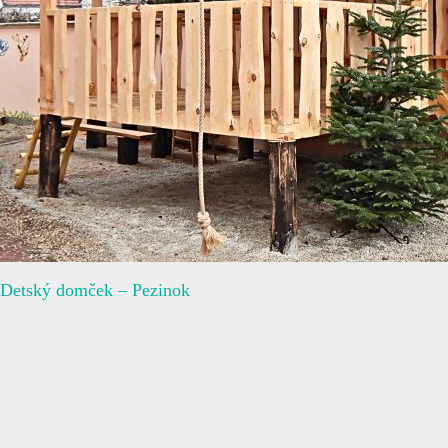
Detský domček – Pezinok
Kontakt
+421 918 79 59 68
abel@drobnydom.sk